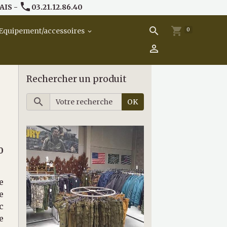
AIS -
03.21.12.86.40
0
Equipement/accessoires
Rechercher un produit
OK
0
e
e
c
e