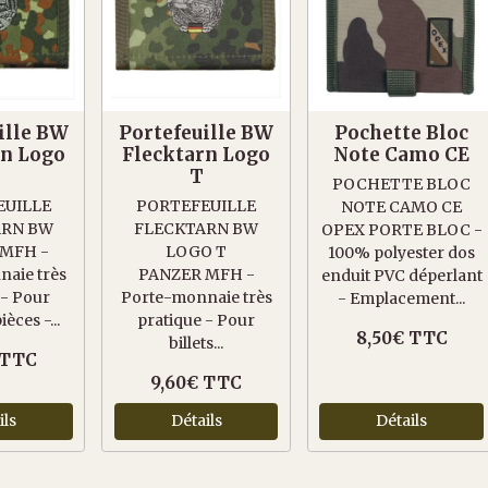
ille BW
Portefeuille BW
Pochette Bloc
rn Logo
Flecktarn Logo
Note Camo CE
T
POCHETTE BLOC
EUILLE
PORTEFEUILLE
NOTE CAMO CE
ARN BW
FLECKTARN BW
OPEX PORTE BLOC -
 MFH -
LOGO T
100% polyester dos
aie très
PANZER MFH -
enduit PVC déperlant
 - Pour
Porte-monnaie très
- Emplacement...
ièces -...
pratique - Pour
8,50€ TTC
billets...
 TTC
9,60€ TTC
ils
Détails
Détails