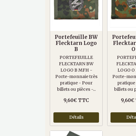
Portefeuille BW
Portefeu
Flecktarn Logo
Fleckta
B
O
PORTEFEUILLE
PORTEF
FLECKTARN BW
FLECKT
LOGO B MFH -
LOGO O
Porte-monnaie très
Porte-monn
pratique - Pour
pratique
billets ou pièces -...
billets ou p
9,60€ TTC
9,60€
Détails
Déta