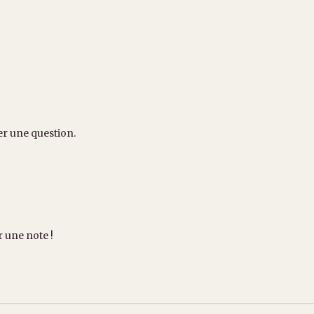
er une question.
r une note !