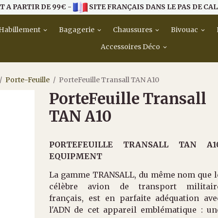
T A PARTIR DE 99€ -
SITE FRANÇAIS DANS LE PAS DE CAL
Habillement
Bagagerie
Chaussures
Bivouac
Accessoires Déco
Porte-Feuille
PorteFeuille Transall TAN A10
PorteFeuille Transall
TAN A10
PORTEFEUILLE TRANSALL TAN A1
EQUIPMENT
La gamme TRANSALL, du même nom que l
célèbre avion de transport militair
français, est en parfaite adéquation ave
l'ADN de cet appareil emblématique : un