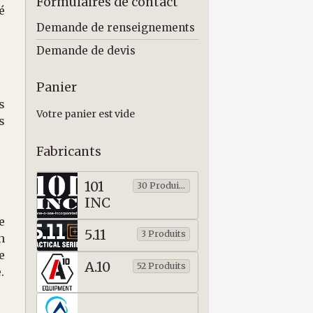
Formulaires de contact
é
Demande de renseignements
Demande de devis
Panier
s
Votre panier est vide
s
Fabricants
101
30 Produits
INC
e
5.11
3 Produits
n
e
A.10
52 Produits
.