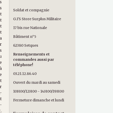
s
s
Soldat et compagnie
t
G.I'S Store Surplus Militaire
t
t
17 bis rue Nationale
t
Bâtiment n°5
a
r
62380 Setques
s
Renseignements et
u
commandes aussi par
e
téléphone!
à
03.21.12.86.40
e
t
Ouvert du mardi au samedi
r
10H00/12H00 - 14H00/19H00
-
t
Fermeture dimanche et lundi
-
.