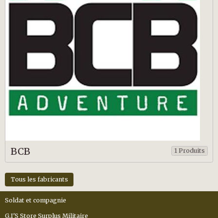
BCB
1 Produits
Tous les fabricants
Soldat et compagnie
G.I'S Store Surplus Militaire