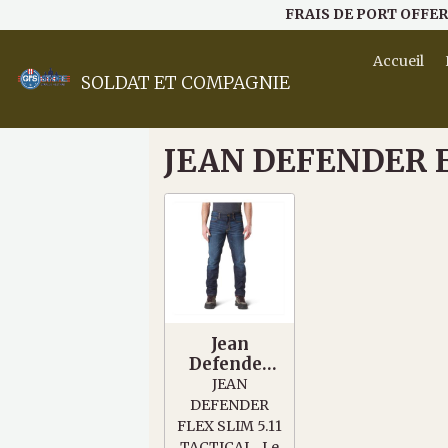
FRAIS DE PORT OFFER
Accueil
SOLDAT ET COMPAGNIE
JEAN DEFENDER F
Jean
Defender
Flex Slim
JEAN
5.11 Tactical
DEFENDER
FLEX SLIM 5.11
TACTICAL Le