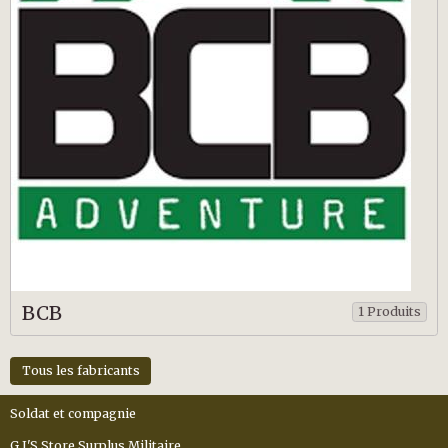
BCB
1 Produits
Tous les fabricants
Soldat et compagnie
G.I'S Store Surplus Militaire