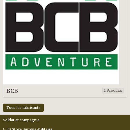
BCB
1 Produits
Tous les fabricants
Soldat et compagnie
G.I'S Store Surplus Militaire