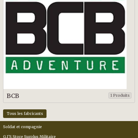
BCB
1 Produits
Tous les fabricants
Soldat et compagnie
G.I'S Store Surplus Militaire