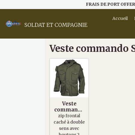
FRAIS DE PORT OFFER
Accueil
SOLDAT ET COMPAGNIE
Veste commando S
Veste
commando
Smock Rip
zip frontal
Stop vert
caché à double
sens avec
boutons 2