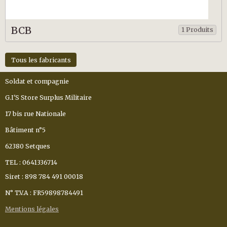
BCB
1 Produits
Tous les fabricants
Soldat et compagnie
G.I'S Store Surplus Militaire
17 bis rue Nationale
Bâtiment n°5
62380 Setques
TEL : 0641336714
Siret : 898 784 491 00018
N° T.V.A : FR59898784491
Mentions légales