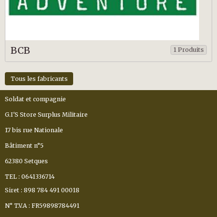
BCB
1 Produits
Tous les fabricants
Soldat et compagnie
G.I'S Store Surplus Militaire
17 bis rue Nationale
Bâtiment n°5
62380 Setques
TEL : 0641336714
Siret : 898 784 491 00018
N° T.V.A : FR59898784491