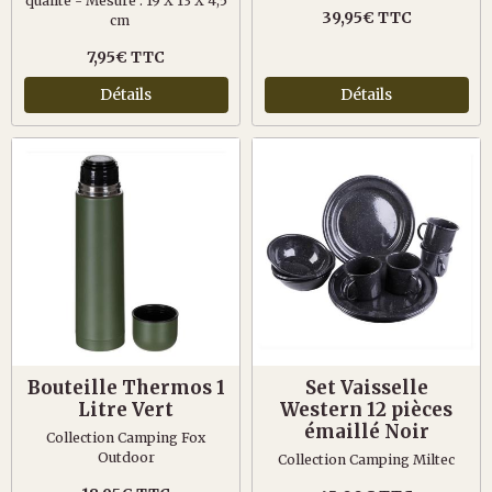
qualité - Mesure : 19 X 13 X 4,5
39,95€ TTC
cm
7,95€ TTC
Détails
Détails
Bouteille Thermos 1
Set Vaisselle
Litre Vert
Western 12 pièces
émaillé Noir
Collection Camping Fox
Outdoor
Collection Camping Miltec