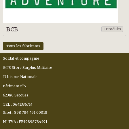
BCB
1 Produits
Tous les fabricants
Soldat et compagnie
G.I'S Store Surplus Militaire
17 bis rue Nationale
Bâtiment n°5
62380 Setques
TEL : 0641336714
Siret : 898 784 491 00018
N° T.V.A : FR59898784491