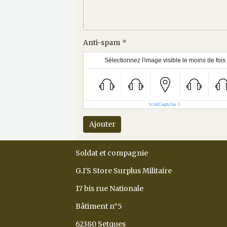
Anti-spam
Sélectionnez l'image visible le moins de fois
IconCaptcha
©
Ajouter
Soldat et compagnie
G.I'S Store Surplus Militaire
17 bis rue Nationale
Bâtiment n°5
62380 Setques