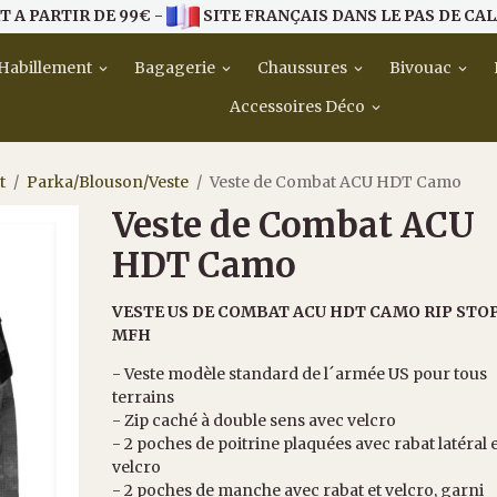
T A PARTIR DE 99€ -
SITE FRANÇAIS DANS LE PAS DE CAL
Habillement
Bagagerie
Chaussures
Bivouac
Accessoires Déco
t
Parka/Blouson/Veste
Veste de Combat ACU HDT Camo
Veste de Combat ACU
HDT Camo
VESTE US DE COMBAT ACU HDT CAMO RIP STO
MFH
- Veste modèle standard de l´armée US pour tous
terrains
- Zip caché à double sens avec velcro
- 2 poches de poitrine plaquées avec rabat latéral 
velcro
- 2 poches de manche avec rabat et velcro, garni