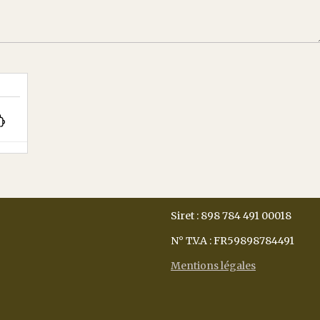
Siret : 898 784 491 00018
N° T.V.A : FR59898784491
Mentions légales