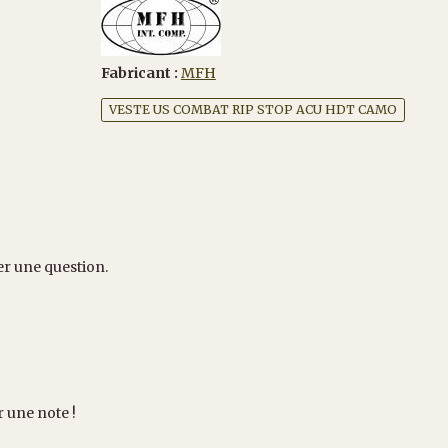
Fabricant :
MFH
VESTE US COMBAT RIP STOP ACU HDT CAMO
er une question.
r une note !