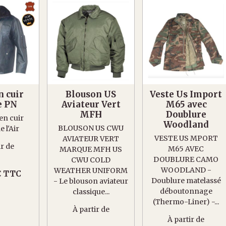
n cuir
Blouson US
Veste Us Import
e PN
Aviateur Vert
M65 avec
MFH
Doublure
en cuir
Woodland
BLOUSON US CWU
 l'Air
VESTE US MPORT
AVIATEUR VERT
ir de
M65 AVEC
MARQUE MFH US
DOUBLURE CAMO
CWU COLD
WOODLAND -
WEATHER UNIFORM
€ TTC
Doublure matelassé
- Le blouson aviateur
déboutonnage
classique...
(Thermo-Liner) -...
À partir de
À partir de