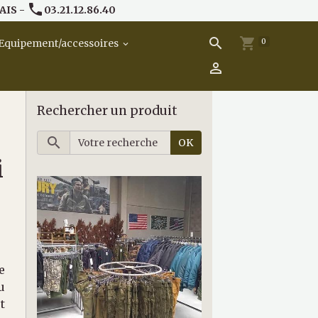
AIS -
03.21.12.86.40
0
Equipement/accessoires
Rechercher un produit
OK
i
e
u
t