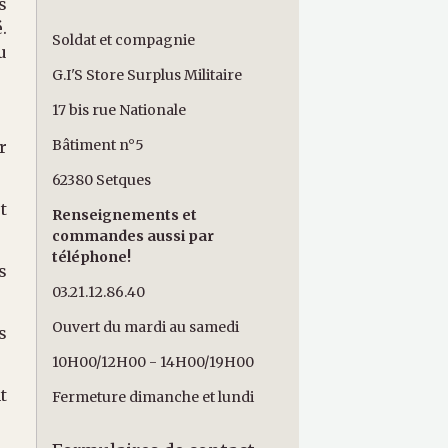
s
.
Soldat et compagnie
u
G.I'S Store Surplus Militaire
17 bis rue Nationale
Bâtiment n°5
r
62380 Setques
t
Renseignements et
commandes aussi par
téléphone!
s
03.21.12.86.40
Ouvert du mardi au samedi
s
10H00/12H00 - 14H00/19H00
t
Fermeture dimanche et lundi