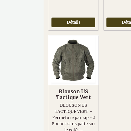
Détails
Déta
Blouson US
Tactique Vert
BLOUSON US
TACTIQUE VERT -
Fermeture par zip - 2
Poches sans patte sur
le coté -...