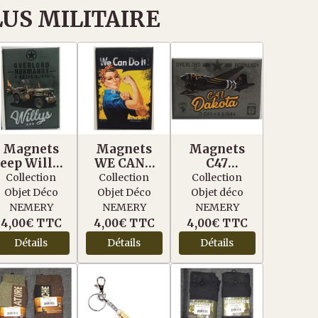
LUS MILITAIRE
Magnets
Magnets
Magnets
Jeep Willys
WE CANT
C47
Overlord
DO IT
DAKOTA D-
Collection
Collection
Collection
DAY
Objet Déco
Objet Déco
Objet déco
NEMERY
NEMERY
NEMERY
4,00€
TTC
4,00€
TTC
4,00€
TTC
Détails
Détails
Détails