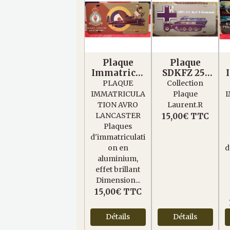
Plaque
Plaque
Immatricul
SDKFZ 251
ation Avro
WW2
PLAQUE
Collection
Lancaster
IMMATRICULA
Plaque
TION AVRO
Laurent.R
LANCASTER
15,00€
TTC
Plaques
d'immatriculati
on en
d
aluminium,
effet brillant
Dimension...
15,00€
TTC
Détails
Détails