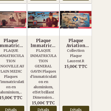
Plaque
Plaque
Plaque
Immatricul
Immatricul
Aviation
ation
ation
USAAF
PLAQUE
PLAQUE
Collection
Angoville
Général
WW2
IMMATRICULA
IMMATRICULA
Plaque
Au Plain
Gavin
TION
TION
Laurent.R
NGOVILLE AU
GENERAL
15,00€
TTC
PLAIN MEDIC
GAVIN Plaques
Plaques
d'immatriculati
'immatriculati
on en
on en
aluminium,
aluminium,...
effet brillant
Dimension...
15,00€
TTC
15,00€
TTC
Détails
Détails
Détails