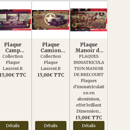
Plaque
Plaque
Plaque
Camp
Camion
Manoir de
Toccoa
Américain
Brécourt
Collection
Collection
PLAQUES
Paratroope
GMC CCKW
Plaque
Plaque
IMMATRICULA
r
Laurent.R
Laurent.R
TION MANOIR
DE BRECOURT
15,00€
TTC
15,00€
TTC
Plaques
d'immatriculati
on en
aluminium,
effet brillant
Dimension...
15,00€
TTC
Détails
Détails
Détails