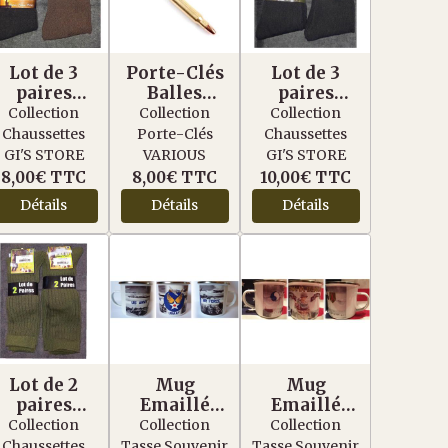
Lot de 3
Porte-Clés
Lot de 3
paires
Balles
paires
Chaussettes
Inerte 8X53
Chaussettes
Collection
Collection
Collection
Vert-
Military
Chaussettes
Porte-Clés
Chaussettes
Marron-
Courte Noir
GI'S STORE
VARIOUS
GI'S STORE
Noir
8,00€
TTC
8,00€
TTC
10,00€
TTC
Détails
Détails
Détails
Lot de 2
Mug
Mug
paires
Emaillé
Emaillé
Chaussettes
USAAF U.S.
Omaha
Collection
Collection
Collection
Longue Vert
ARMY. AIR.
Beach
Chaussettes
Tasse Souvenir
Tasse Souvenir