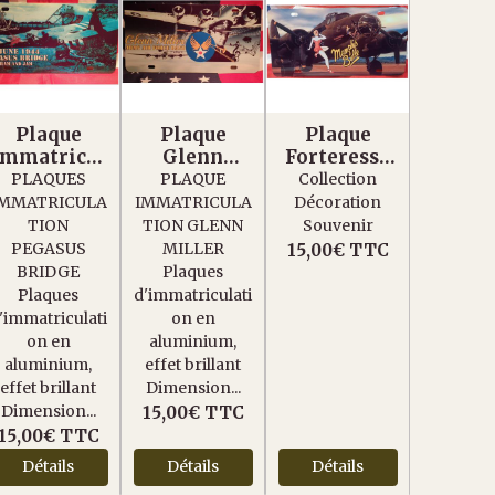
Plaque
Plaque
Plaque
Immatricul
Glenn
Forteresse
ation
Miller
volante B17
PLAQUES
PLAQUE
Collection
Pegasus
Memphis
IMMATRICULA
IMMATRICULA
Décoration
Bridge
Belle
TION
TION GLENN
Souvenir
PEGASUS
MILLER
15,00€
TTC
BRIDGE
Plaques
Plaques
d'immatriculati
'immatriculati
on en
on en
aluminium,
aluminium,
effet brillant
effet brillant
Dimension...
Dimension...
15,00€
TTC
15,00€
TTC
Détails
Détails
Détails