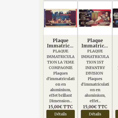
Plaque
Plaque
Immatricul
Immatricul
ation La 7
ation 1ST
PLAQUE
PLAQUE
éme
Infantry
IMMATRICULA
IMMATRICULA
Compagnie
Division
TION LA 7EME
TION 1ST
COMPAGNIE
INFANTRY
Plaques
DIVISION
d'immatriculati
Plaques
on en
d'immatriculati
aluminium,
on en
effet brillant
aluminium,
Dimension...
effet...
15,00€
TTC
15,00€
TTC
Détails
Détails