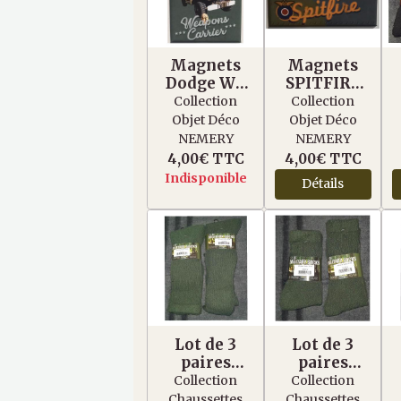
Magnets
Magnets
Dodge WC
SPITFIRE
51
Royal Air
Collection
Collection
Operation
Force
Objet Déco
Objet Déco
Overlord
NEMERY
NEMERY
4,00€
TTC
4,00€
TTC
Indisponible
Détails
Lot de 3
Lot de 3
paires
paires
Chaussettes
Chaussettes
Collection
Collection
Military
Military
Chaussettes
Chaussettes