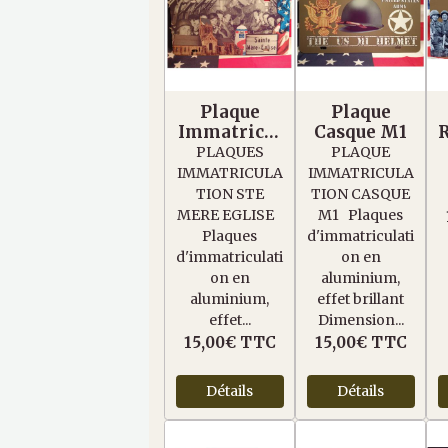
Plaque
Plaque
Immatricul
Casque M1
ation St-
PLAQUES
PLAQUE
Mère Eglise
IMMATRICULA
IMMATRICULA
MOD2
TION STE
TION CASQUE
MERE EGLISE
M1 Plaques
Plaques
d'immatriculati
d'immatriculati
on en
on en
aluminium,
aluminium,
effet brillant
effet...
Dimension...
15,00€
TTC
15,00€
TTC
Détails
Détails