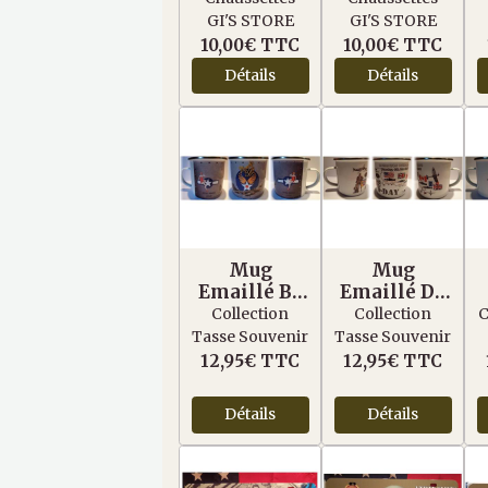
Longue Vert
Courte Vert
GI'S STORE
GI'S STORE
10,00€
TTC
10,00€
TTC
Détails
Détails
Mug
Mug
Emaillé B-
Emaillé D-
17 Le
Day 6 juin
Collection
Collection
C
Memphis
1944
Tasse Souvenir
Tasse Souvenir
Belle
12,95€
TTC
12,95€
TTC
Détails
Détails