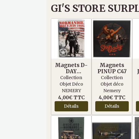
GI'S STORE SURP
Magnets D-
Magnets
DAY
PINUP C47
Operation
Collection
Collection
Overlord
Objet Déco
Objet déco
Normandie
NEMERY
Nemery
4,00€
TTC
4,00€
TTC
Détails
Détails