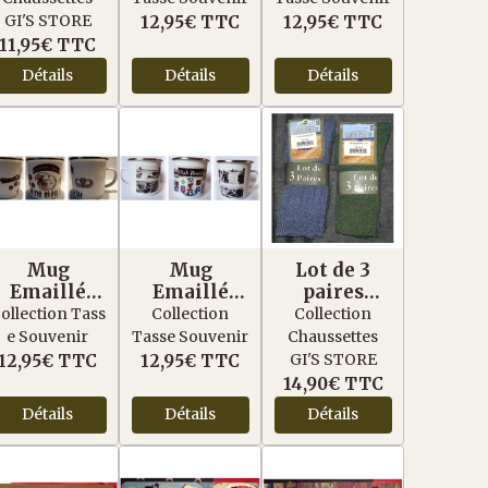
FORCE
GI'S STORE
12,95€
TTC
12,95€
TTC
11,95€
TTC
Détails
Détails
Détails
Mug
Mug
Lot de 3
Emaillé
Emaillé
paires
Screaming
Utah Beach
Chaussettes
ollection Tass
Collection
Collection
Eagle
Campagnar
e Souvenir
Tasse Souvenir
Chaussettes
de Vert-
GI'S STORE
12,95€
TTC
12,95€
TTC
Gris-Bleu
14,90€
TTC
Détails
Détails
Détails