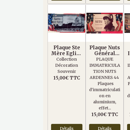
Plaque Ste
Plaque Nuts
Mère Eglise
Général
6 juin 1944
McAuliffe
Collection
PLAQUE
Décoration
IMMATRICULA
Souvenir
TION NUTS
ARDENNES 44
A
15,00€
TTC
Plaques
d'immatriculati
on en
d
aluminium,
effet...
15,00€
TTC
Détails
Détails