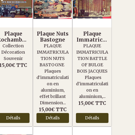
Plaque
Plaque Nuts
Plaque
Rochambell
Bastogne
Immatricul
es 2eme DB
ation Battle
Collection
PLAQUE
PLAQUE
Of Bulge
Décoration
IMMATRICULA
IMMATRICULA
Bois
Souvenir
TION NUTS
TION BATTLE
Jacques
BASTOGNE
OF BULGE
15,00€
TTC
Plaques
BOIS JACQUES
d'immatriculati
Plaques
on en
d'immatriculati
aluminium,
on en
effet brillant
aluminium,...
Dimension...
15,00€
TTC
15,00€
TTC
Détails
Détails
Détails